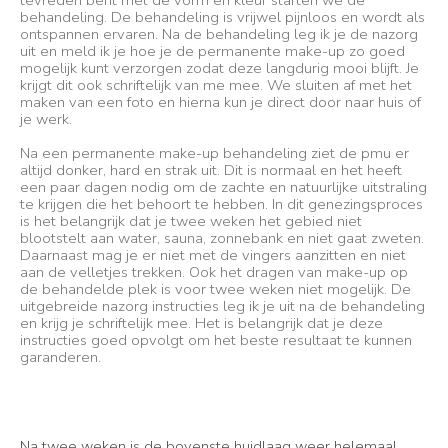
tevreden bent met de vorm en kleur starten we de
behandeling. De behandeling is vrijwel pijnloos en wordt als
ontspannen ervaren. Na de behandeling leg ik je de nazorg
uit en meld ik je hoe je de permanente make-up zo goed
mogelijk kunt verzorgen zodat deze langdurig mooi blijft. Je
krijgt dit ook schriftelijk van me mee. We sluiten af met het
maken van een foto en hierna kun je direct door naar huis of
je werk.
Na een permanente make-up behandeling ziet de pmu er
altijd donker, hard en strak uit. Dit is normaal en het heeft
een paar dagen nodig om de zachte en natuurlijke uitstraling
te krijgen die het behoort te hebben. In dit genezingsproces
is het belangrijk dat je twee weken het gebied niet
blootstelt aan water, sauna, zonnebank en niet gaat zweten.
Daarnaast mag je er niet met de vingers aanzitten en niet
aan de velletjes trekken. Ook het dragen van make-up op
de behandelde plek is voor twee weken niet mogelijk. De
uitgebreide nazorg instructies leg ik je uit na de behandeling
en krijg je schriftelijk mee. Het is belangrijk dat je deze
instructies goed opvolgt om het beste resultaat te kunnen
garanderen.
Na twee weken is de bovenste huidlaag weer helemaal