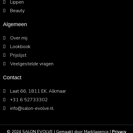
a
n
k
k
Lippen
m
-
t
Beauty
i
o
n
k
Algemeen
Over mij
Lookbook
Prijslijst
Veelgestelde vragen
Contact
Laat 66, 1811 EK, Alkmaar
+31 6 52733302
info@salon-evolve.nl
© 2024 SALON EVOLVE | Gemaakt door
Marktagence
|
Privacy