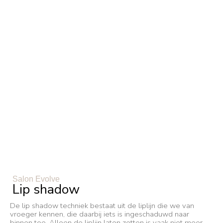
Salon Evolve
Lip shadow
De lip shadow techniek bestaat uit de liplijn die we van
vroeger kennen, die daarbij iets is ingeschaduwd naar
binnen toe. Alleen de liplijn laten zetten is vaak niet meer