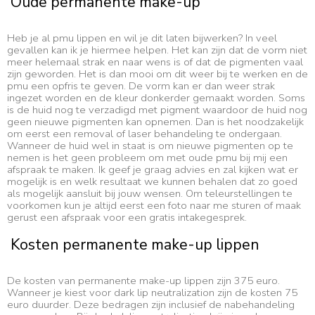
Oude permanente make-up
Heb je al pmu lippen en wil je dit laten bijwerken? In veel
gevallen kan ik je hiermee helpen. Het kan zijn dat de vorm niet
meer helemaal strak en naar wens is of dat de pigmenten vaal
zijn geworden. Het is dan mooi om dit weer bij te werken en de
pmu een opfris te geven. De vorm kan er dan weer strak
ingezet worden en de kleur donkerder gemaakt worden. Soms
is de huid nog te verzadigd met pigment waardoor de huid nog
geen nieuwe pigmenten kan opnemen. Dan is het noodzakelijk
om eerst een removal of laser behandeling te ondergaan.
Wanneer de huid wel in staat is om nieuwe pigmenten op te
nemen is het geen probleem om met oude pmu bij mij een
afspraak te maken. Ik geef je graag advies en zal kijken wat er
mogelijk is en welk resultaat we kunnen behalen dat zo goed
als mogelijk aansluit bij jouw wensen. Om teleurstellingen te
voorkomen kun je altijd eerst een foto naar me sturen of maak
gerust een afspraak voor een gratis intakegesprek.
Kosten permanente make-up lippen
De kosten van permanente make-up lippen zijn 375 euro.
Wanneer je kiest voor dark lip neutralization zijn de kosten 75
euro duurder. Deze bedragen zijn inclusief de nabehandeling