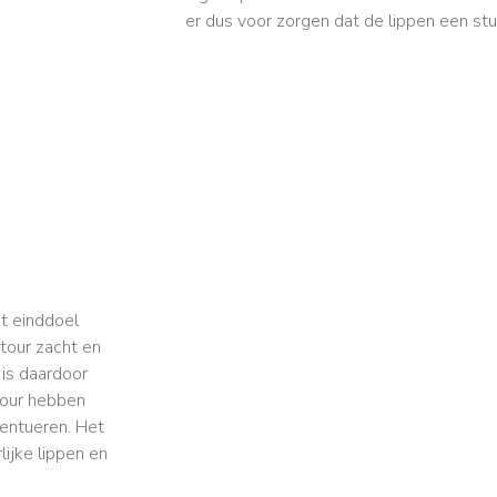
er dus voor zorgen dat de lippen een stu
et einddoel
ontour zacht en
 is daardoor
tour hebben
centueren. Het
lijke lippen en