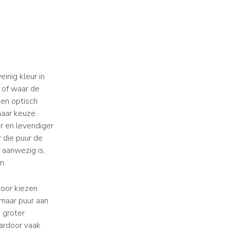
inig kleur in
 of waar de
een optisch
naar keuze.
er en levendiger
r die puur de
 aanwezig is,
en.
door kiezen
 maar puur aan
 groter
aardoor vaak